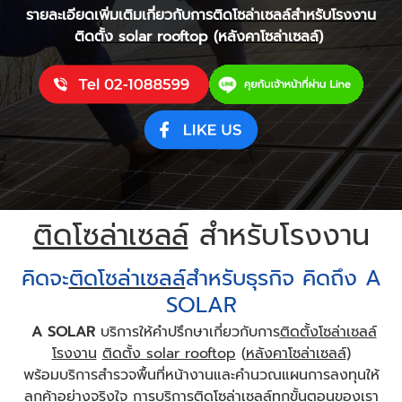
รายละเอียดเพิ่มเติมเกี่ยวกับการ
ติดโซล่าเซลล์สำหรับโรงงาน
ติดตั้ง solar rooftop
(
หลังคาโซล่าเซลล์
)
ติดโซล่าเซลล์
สำหรับโรงงาน
คิดจะ
ติดโซล่าเซลล์
สำหรับธุรกิจ คิดถึง A
SOLAR
A SOLAR
บริการให้คำปรึกษาเกี่ยวกับการ
ติดตั้งโซล่าเซลล์
โรงงาน
ติดตั้ง solar rooftop
(
หลังคาโซล่าเซลล์
)
พร้อมบริการสำรวจพื้นที่หน้างานและคำนวณแผนการลงทุนให้
ลูกค้าอย่างจริงใจ การบริการ
ติดโซล่าเซลล์
ทุกขั้นตอนของเรา