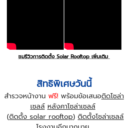
ชมรีวิวการติดตั้ง Solar Rooftop เพิ่มเติม
สิทธิพิเศษวันนี้
สำรวจหน้างาน
ฟรี!
พร้อมข้อเสนอ
ติดโซล่า
เซลล์
หลังคาโซล่าเซลล์
(
ติดตั้ง solar rooftop
)
ติดตั้งโซล่าเซลล์
โรงงาน
อีกมากมาย