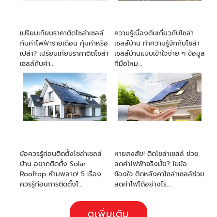
เปรียบเทียบราคาติดโซล่าเซลล์
ความรู้เบื้องต้นเกี่ยวกับโซล่า
กับค่าไฟฟ้ารายเดือน คุ้มค่าหรือ
เซลล์บ้าน ทำความรู้จักกับโซล่า
เปล่า? เปรียบเทียบราคาติดโซล่า
เซลล์บ้านแบบเข้าใจง่าย ๆ ข้อมูล
เซลล์กับค่า...
ที่มือใหม...
ข้อควรรู้ก่อนติดตั้งโซล่าเซลล์
หายสงสัย! ติดโซล่าเซลล์ ช่วย
บ้าน อยากติดตั้ง Solar
ลดค่าไฟฟ้าจริงมั้ย? ไขข้อ
Rooftop ห้ามพลาด! 5 เรื่อง
ข้องใจ ติดหลังคาโซล่าเซลล์ช่วย
ควรรู้ก่อนการติดตั้งโ...
ลดค่าไฟได้อย่างไร...
ดูเพิ่มเติม