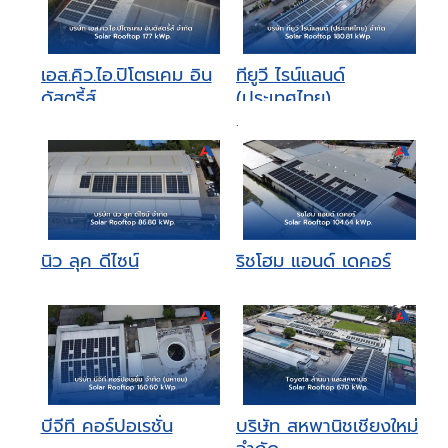
เอส.คิว.ไอ.ปิโตรเคม อิน
ทียูวี ไรน์แลนด์
ดัสตรี้ส์
(ประเทศไทย)
.
นิว ลุค ดีไซน์
ริชโฮม แอนด์ เดคอร์
บีจีที คอร์ปอเรชั่น
บริษัท สหพานิชเชียงใหม่